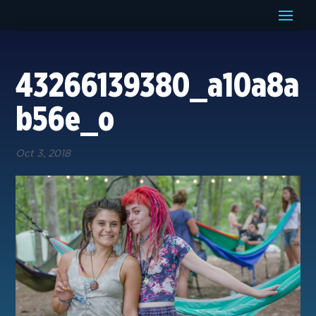
43266139380_a10a8a
b56e_o
Oct 3, 2018